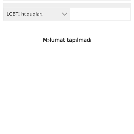
LGBTİ hüquqları
Məlumat tapılmadı