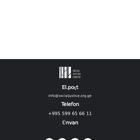
El.poçt
info@socialjustice.org.ge
Telefon
+995 599 65 66 11
Ünvan