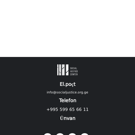
El.poçt
info@socialjustice.org.ge
Telefon
+995 599 65 66 11
Ünvan