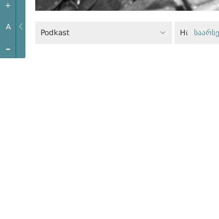
+
A
Podkast
Hüquqmüha
საარსე
-