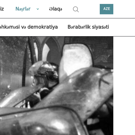
iz
Nəşrlər
Əlaqə
AZE
əhkəməsi və demokratiya
Bərabərlik siyasəti