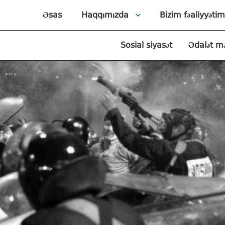
Əsas
Haqqımızda
Bizim fəaliyyətim
Sosial siyasət
Ədalət m