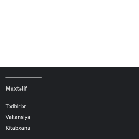
Müxtəlif
Tədbirlər
Vakansiya
Kitabxana