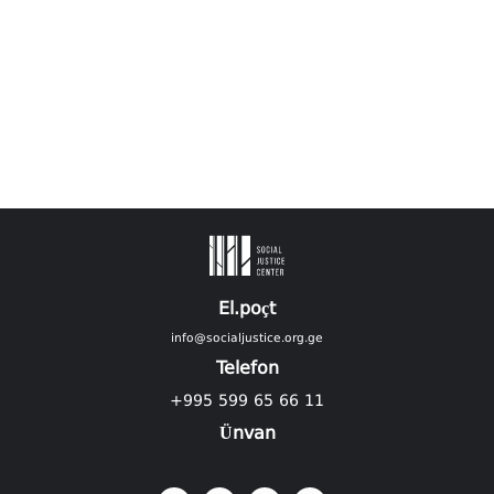
El.poçt
info@socialjustice.org.ge
Telefon
+995 599 65 66 11
Ünvan