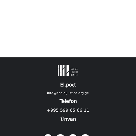
El.poçt
info@socialjustice.org.ge
Telefon
+995 599 65 66 11
Ünvan