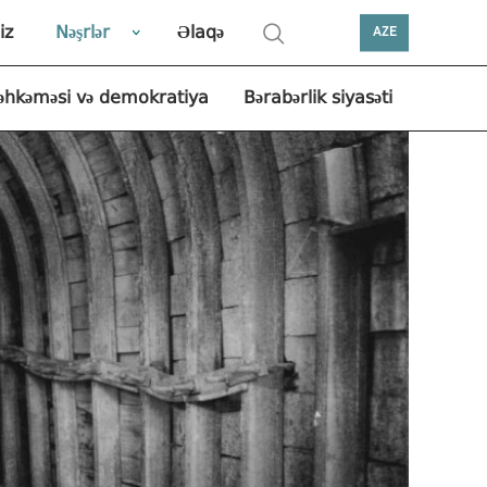
iz
Nəşrlər
Əlaqə
AZE
əhkəməsi və demokratiya
Bərabərlik siyasəti