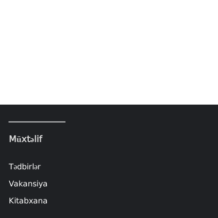
Müxtəlif
Tədbirlər
Vakansiya
Kitabxana