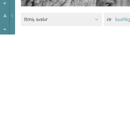
+
A
İtmiş səslər
Əmək hüq
საარსე
-