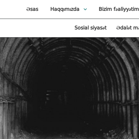
Əsas
Haqqımızda
Bizim fəaliyyətim
Sosial siyasət
Ədalət m