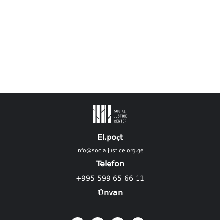
El.poçt
info@socialjustice.org.ge
Telefon
+995 599 65 66 11
Ünvan