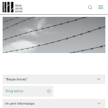
“Başqa bucaq”
Drug policy
Ən yeni informasiya