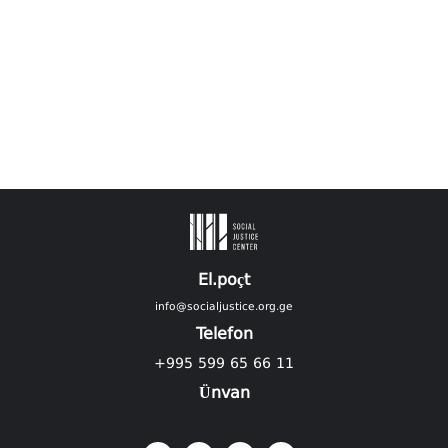
El.poçt
info@socialjustice.org.ge
Telefon
+995 599 65 66 11
Ünvan