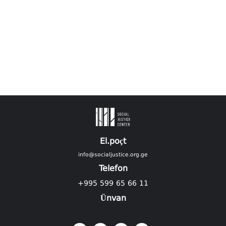
El.poçt
info@socialjustice.org.ge
Telefon
+995 599 65 66 11
Ünvan