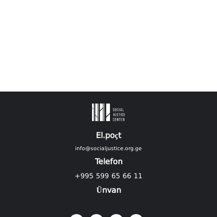
El.poçt
info@socialjustice.org.ge
Telefon
+995 599 65 66 11
Ünvan