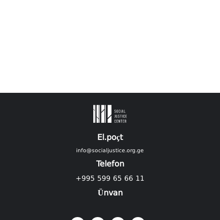
El.poçt
info@socialjustice.org.ge
Telefon
+995 599 65 66 11
Ünvan