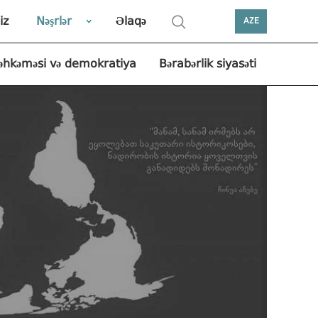
iz
Nəşrlər
Əlaqə
AZE
əhkəməsi və demokratiya
Bərabərlik siyasəti