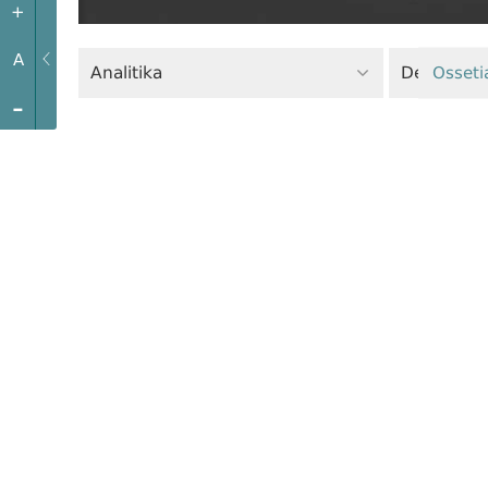
+
A
Analitika
Osseti
-