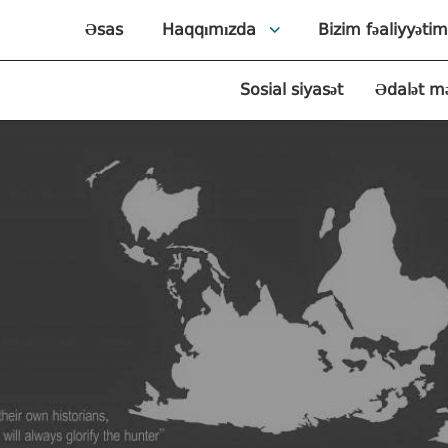
Əsas
Haqqımızda
Bizim fəaliyyətim
Sosial siyasət
Ədalət m