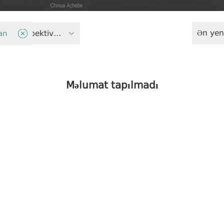
Ən yen
an
Dekoloniyativ perspektivlər
Məlumat tapılmadı