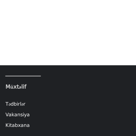
Müxtəlif
Tədbirlər
Vakansiya
Kitabxana