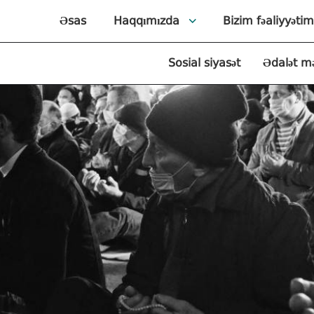
Əsas
Haqqımızda
Bizim fəaliyyətim
Sosial siyasət
Ədalət m