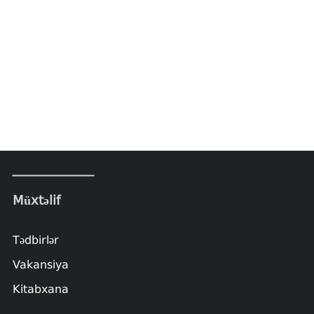
Müxtəlif
Tədbirlər
Vakansiya
Kitabxana