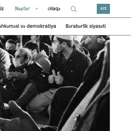
iz
Nəşrlər
Əlaqə
AZE
əhkəməsi və demokratiya
Bərabərlik siyasəti