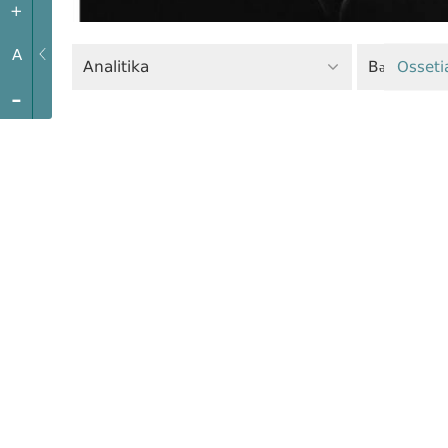
+
A
Analitika
Bərabərlik 
Osseti
-