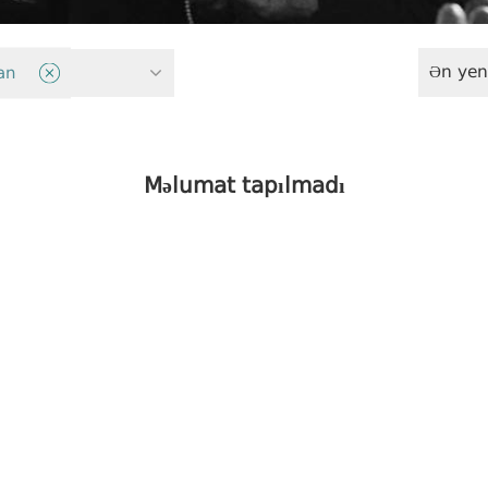
Ən yen
siyasəti
an
Məlumat tapılmadı