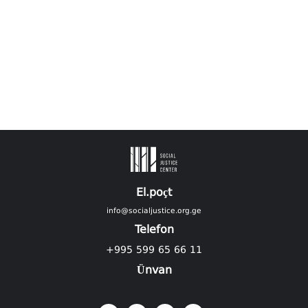
El.poçt
info@socialjustice.org.ge
Telefon
+995 599 65 66 11
Ünvan