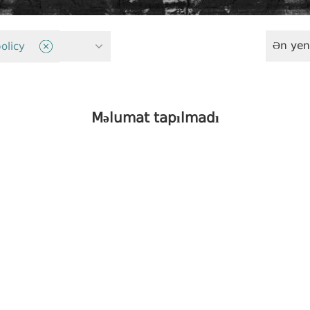
Ən yen
yasət
olicy
Məlumat tapılmadı