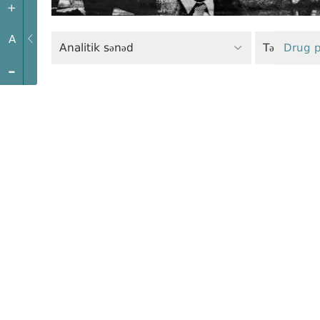
+
A
Analitik sənəd
Tənqidi si
Drug p
-