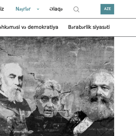
iz
Nəşrlər
Əlaqə
AZE
əhkəməsi və demokratiya
Bərabərlik siyasəti