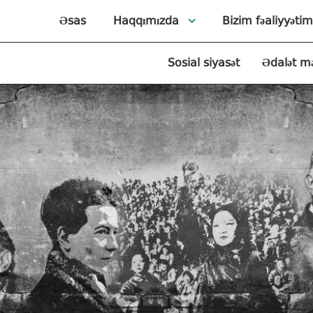
Əsas
Haqqımızda
Bizim fəaliyyətim
Sosial siyasət
Ədalət m