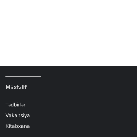
Müxtəlif
Tədbirlər
Vakansiya
Kitabxana