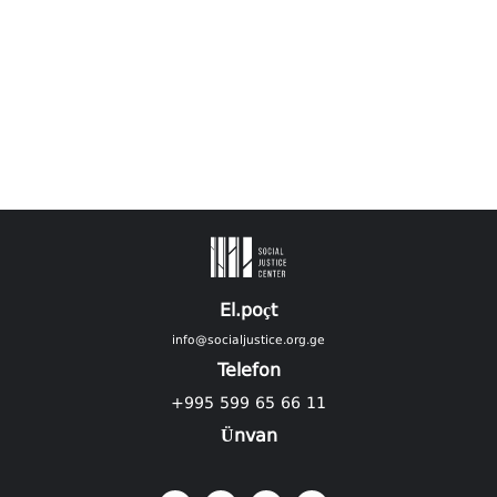
El.poçt
info@socialjustice.org.ge
Telefon
+995 599 65 66 11
Ünvan