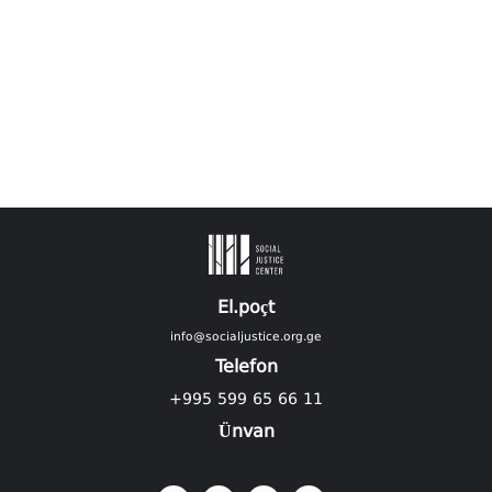
El.poçt
info@socialjustice.org.ge
Telefon
+995 599 65 66 11
Ünvan