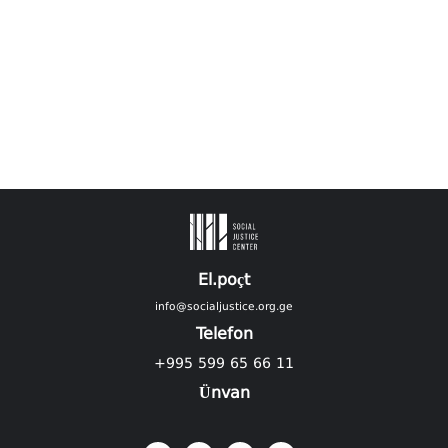
El.poçt
info@socialjustice.org.ge
Telefon
+995 599 65 66 11
Ünvan