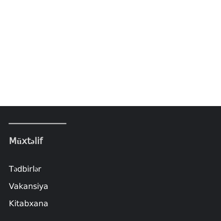
Müxtəlif
Tədbirlər
Vakansiya
Kitabxana