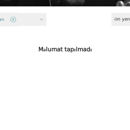
Ən yen
siyasəti
an
Məlumat tapılmadı