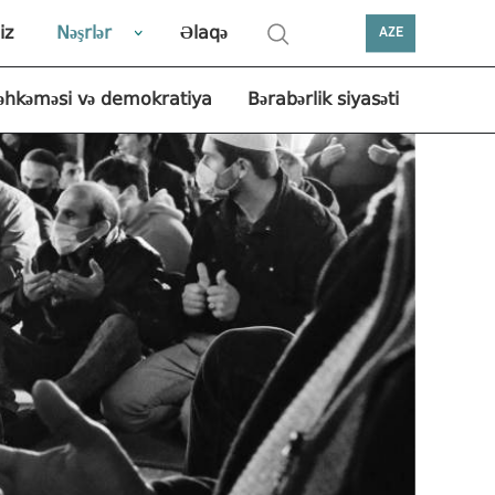
iz
Nəşrlər
Əlaqə
AZE
əhkəməsi və demokratiya
Bərabərlik siyasəti