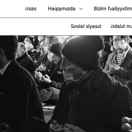
Əsas
Haqqımızda
Bizim fəaliyyətim
Sosial siyasət
Ədalət m