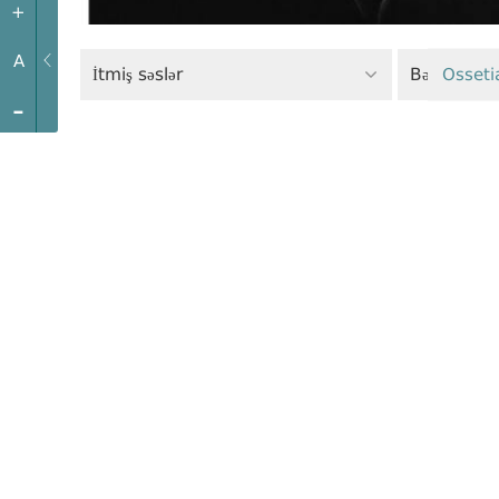
+
A
İtmiş səslər
Bərabərlik 
Osseti
-