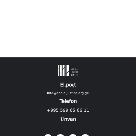
El.poçt
info@socialjustice.org.ge
Telefon
+995 599 65 66 11
Ünvan