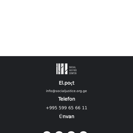
El.poçt
info@socialjustice.org.ge
Telefon
+995 599 65 66 11
Ünvan