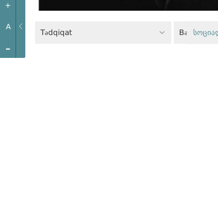
+
A
Tədqiqat
Bərabərlik 
სოცია
-