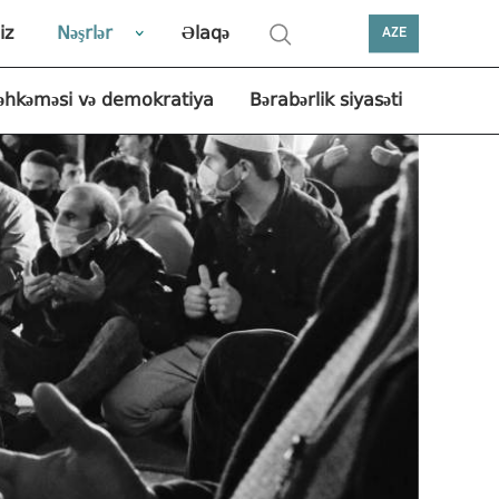
iz
Nəşrlər
Əlaqə
AZE
əhkəməsi və demokratiya
Bərabərlik siyasəti