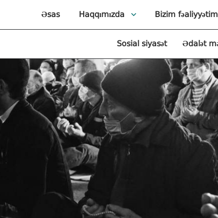
Əsas
Haqqımızda
Bizim fəaliyyətim
Sosial siyasət
Ədalət m