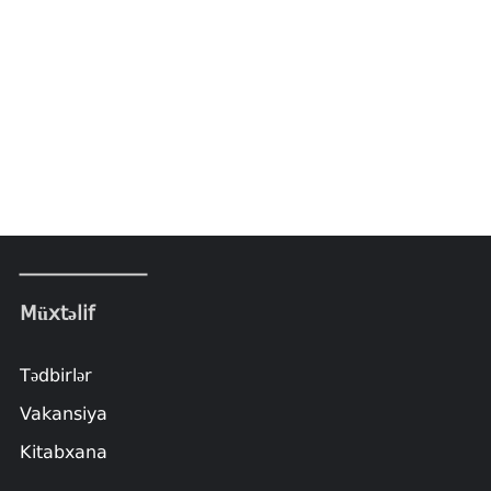
Müxtəlif
Tədbirlər
Vakansiya
Kitabxana