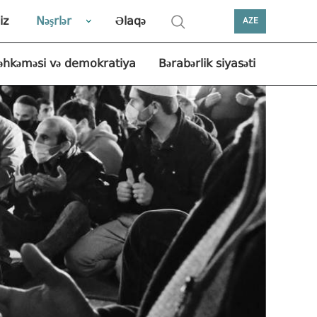
iz
Nəşrlər
Əlaqə
AZE
əhkəməsi və demokratiya
Bərabərlik siyasəti