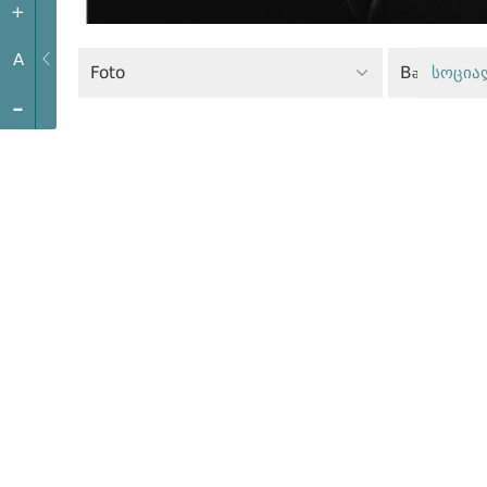
+
A
Foto
Bərabərlik 
სოცია
-