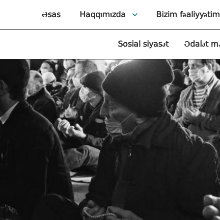
Əsas
Haqqımızda
Bizim fəaliyyətim
Sosial siyasət
Ədalət m