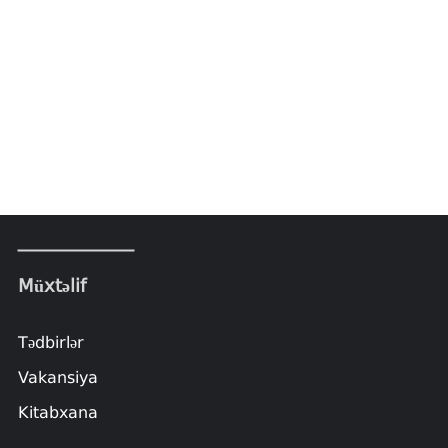
Müxtəlif
Tədbirlər
Vakansiya
Kitabxana