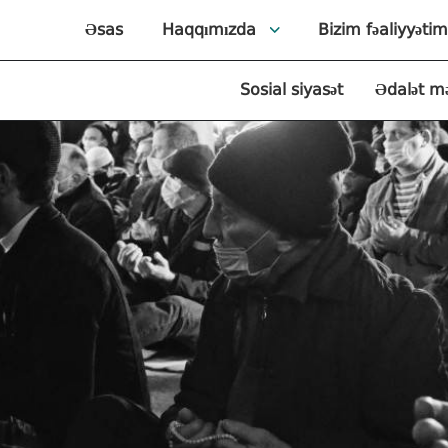
Əsas
Haqqımızda
Bizim fəaliyyətim
Sosial siyasət
Ədalət m