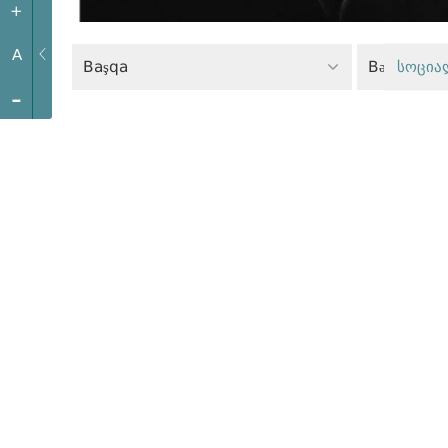
+
A
Başqa
Bərabərlik 
სოცია
-