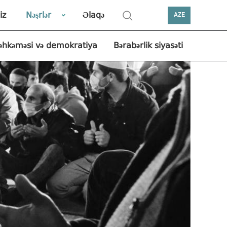
iz
Nəşrlər
Əlaqə
AZE
əhkəməsi və demokratiya
Bərabərlik siyasəti