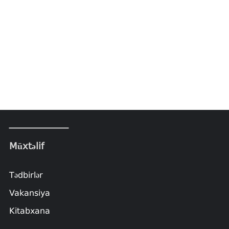
Müxtəlif
Tədbirlər
Vakansiya
Kitabxana