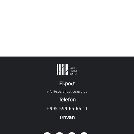
El.poçt
info@socialjustice.org.ge
Telefon
+995 599 65 66 11
Ünvan