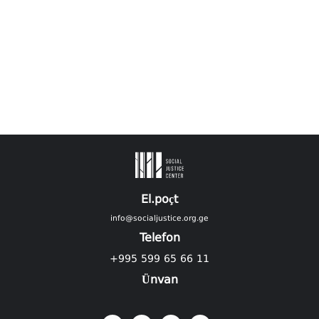
El.poçt
info@socialjustice.org.ge
Telefon
+995 599 65 66 11
Ünvan