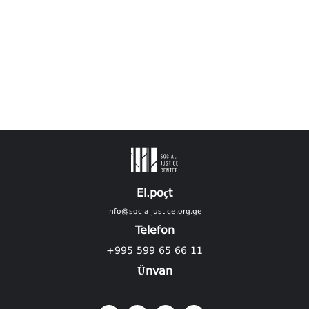
El.poçt
info@socialjustice.org.ge
Telefon
+995 599 65 66 11
Ünvan