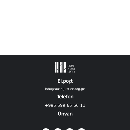
El.poçt
info@socialjustice.org.ge
Telefon
+995 599 65 66 11
Ünvan