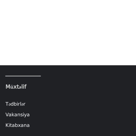
Müxtəlif
Tədbirlər
Vakansiya
Kitabxana