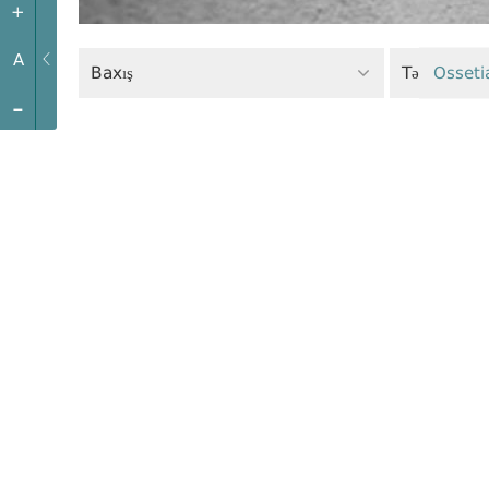
+
A
Baxış
Təhlükəsiz
Osseti
-