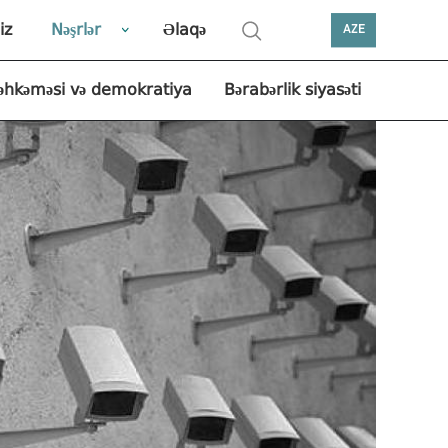
iz
Nəşrlər
Əlaqə
AZE
əhkəməsi və demokratiya
Bərabərlik siyasəti