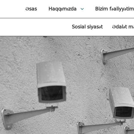
Əsas
Haqqımızda
Bizim fəaliyyətim
Sosial siyasət
Ədalət m