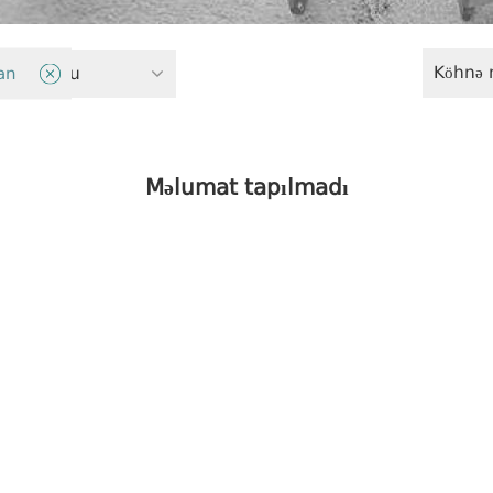
Köhnə 
lik sektoru
an
Məlumat tapılmadı