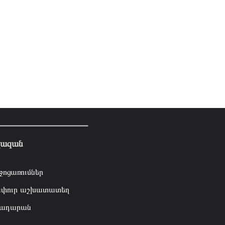
լազան
ջոցառումներ
փուր աշխատատեղ
ադարան