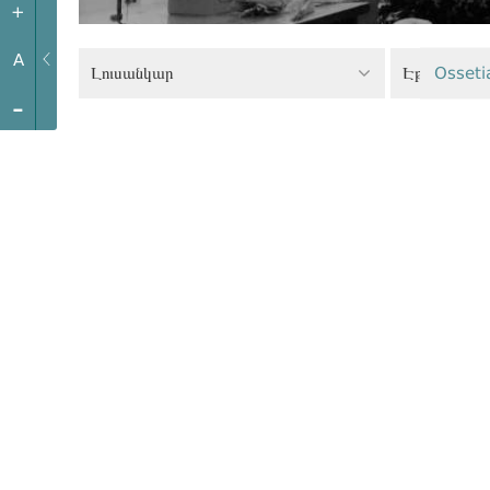
+
A
Լուսանկար
Էթնիկ փոքր
Osseti
-