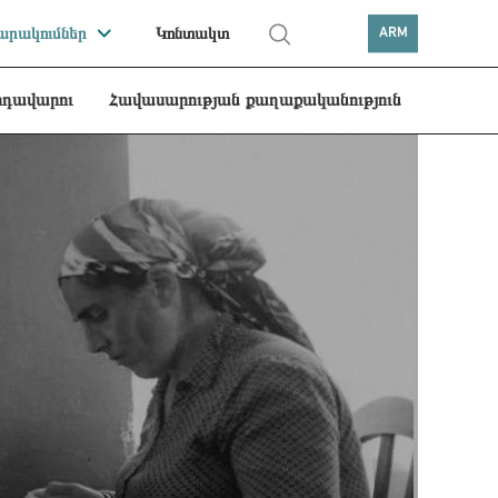
րակումներ
Կոնտակտ
ARM
րդավարու
Հավասարության քաղաքականություն