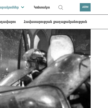
րակումներ
Կոնտակտ
ARM
րդավարու
Հավասարության քաղաքականություն