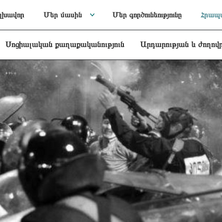
լխավոր
Մեր մասին
Մեր գործունեությունը
Հրապա
Սոցիալական քաղաքականություն
Արդարության և ժողով