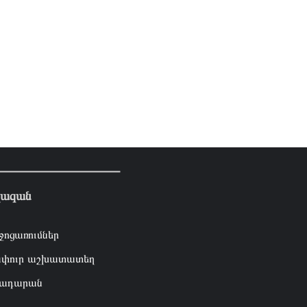
լազան
ջոցառումներ
փուր աշխատատեղ
ադարան