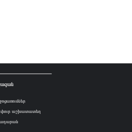
լազան
ջոցառումներ
փուր աշխատատեղ
ադարան