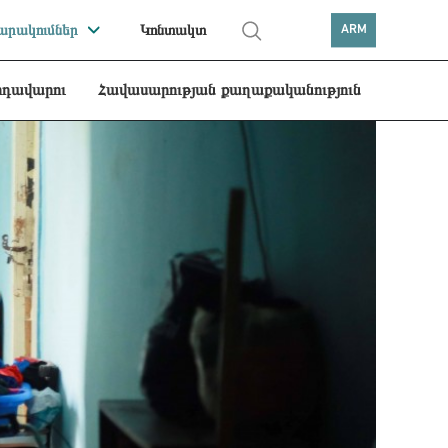
րակումներ
Կոնտակտ
ARM
րդավարու
Հավասարության քաղաքականություն