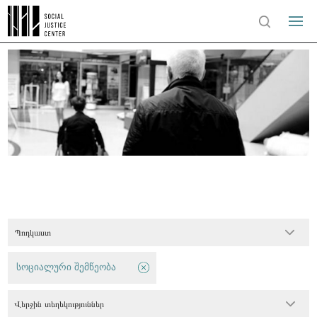
Պոդկաստ
სოციალური შემწეობა
Վերջին տեղեկություններ