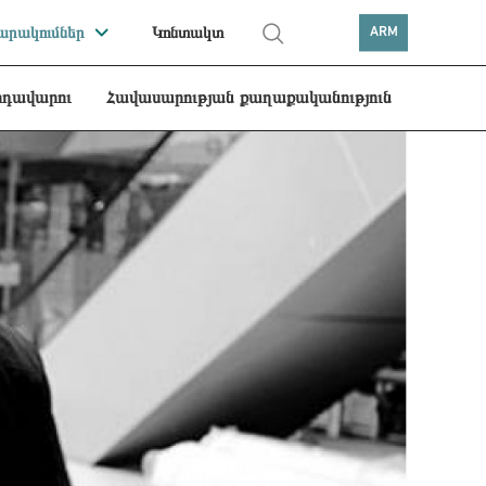
րակումներ
Կոնտակտ
ARM
րդավարու
Հավասարության քաղաքականություն