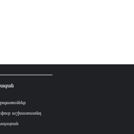
լազան
ջոցառումներ
փուր աշխատատեղ
ադարան