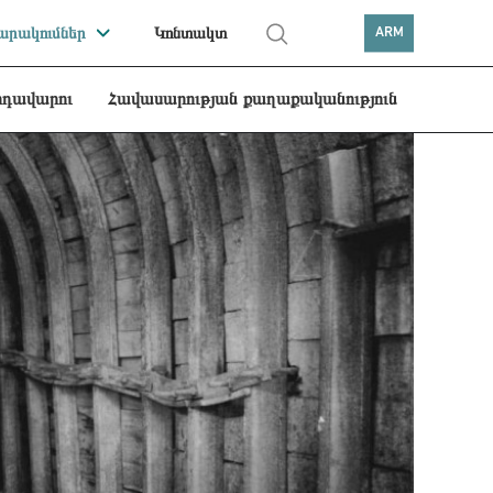
րակումներ
Կոնտակտ
ARM
րդավարու
Հավասարության քաղաքականություն