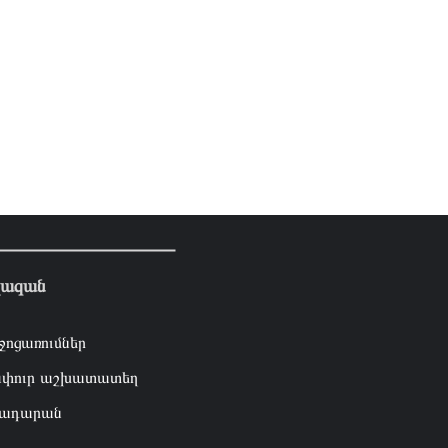
լազան
ջոցառումներ
փուր աշխատատեղ
ադարան