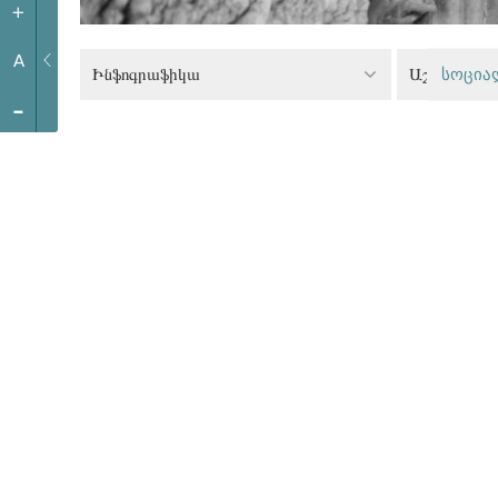
+
A
Ինֆոգրաֆիկա
Աշխատանքա
სოცია
-