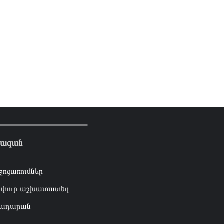
լազան
ջոցառումներ
փուր աշխատատեղ
ադարան