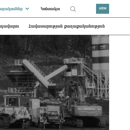
րակումներ
Կոնտակտ
ARM
րդավարու
Հավասարության քաղաքականություն