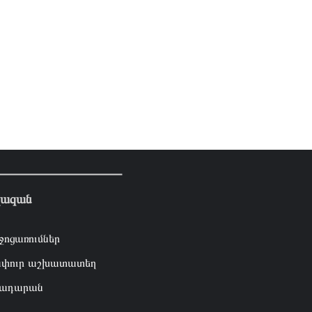
լազան
ջոցառումներ
փուր աշխատատեղ
ադարան