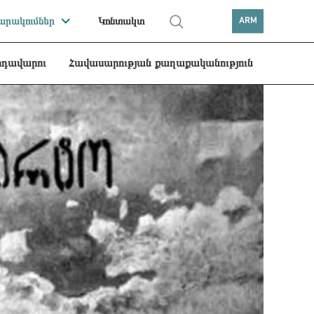
րակումներ
Կոնտակտ
ARM
րդավարու
Հավասարության քաղաքականություն