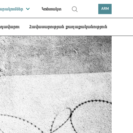
րակումներ
Կոնտակտ
ARM
րդավարու
Հավասարության քաղաքականություն