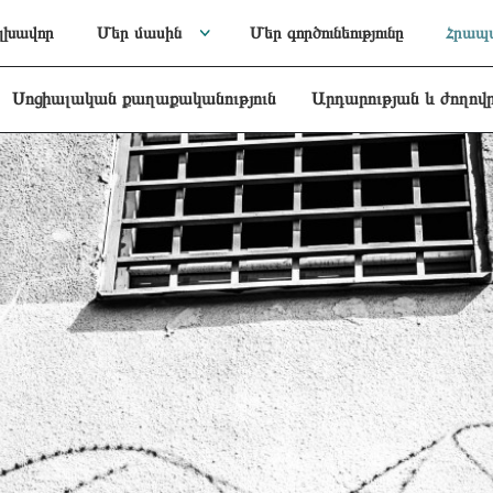
լխավոր
Մեր մասին
Մեր գործունեությունը
Հրապա
Սոցիալական քաղաքականություն
Արդարության և ժողով