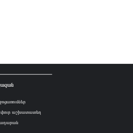
լազան
ջոցառումներ
փուր աշխատատեղ
ադարան