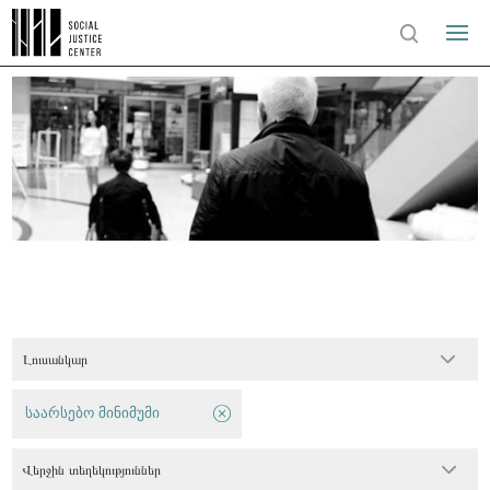
Լուսանկար
საარსებო მინიმუმი
Վերջին տեղեկություններ