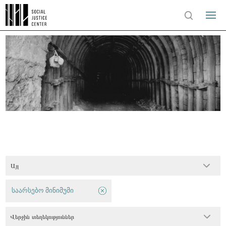
Այլ
საარსებო მინიმუმი
Վերջին տեղեկություններ