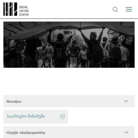
Տեսակետ
საარსებო მინიმუმი
Վերջին տեղեկություններ