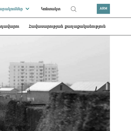
րակումներ
Կոնտակտ
ARM
րդավարու
Հավասարության քաղաքականություն