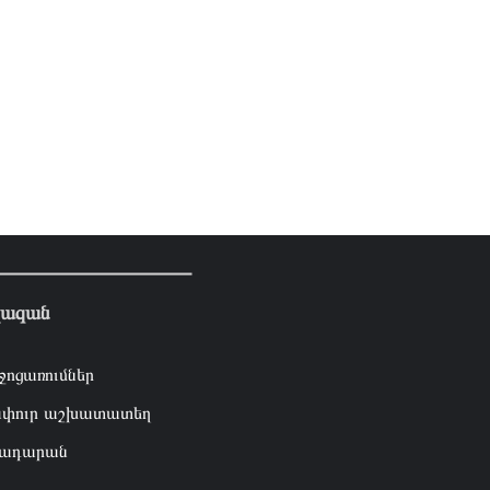
լազան
ջոցառումներ
փուր աշխատատեղ
ադարան