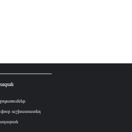
լազան
ջոցառումներ
փուր աշխատատեղ
ադարան