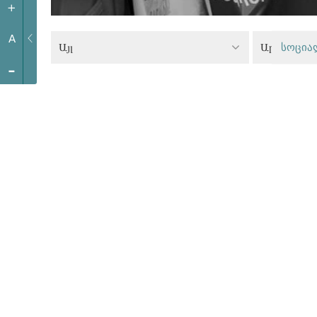
+
A
Այլ
სოცია
-