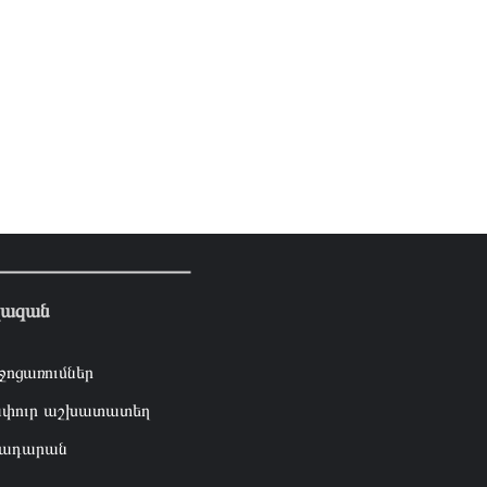
լազան
ջոցառումներ
փուր աշխատատեղ
ադարան