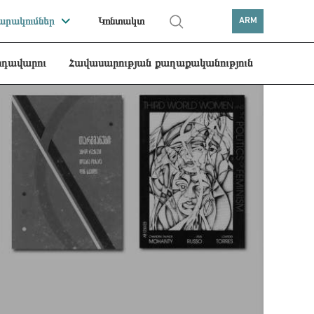
րակումներ
Կոնտակտ
ARM
րդավարու
Հավասարության քաղաքականություն