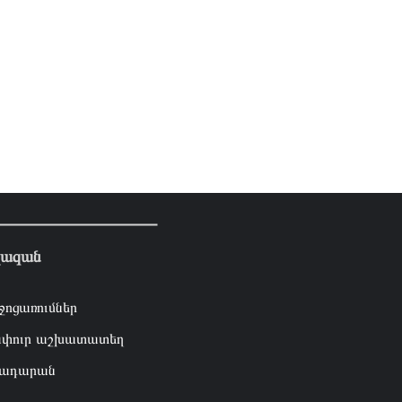
լազան
ջոցառումներ
փուր աշխատատեղ
ադարան