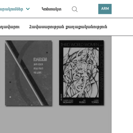
րակումներ
Կոնտակտ
ARM
րդավարու
Հավասարության քաղաքականություն