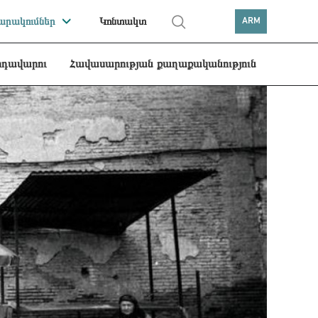
րակումներ
Կոնտակտ
ARM
րդավարու
Հավասարության քաղաքականություն