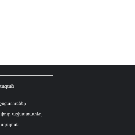
լազան
ջոցառումներ
փուր աշխատատեղ
ադարան