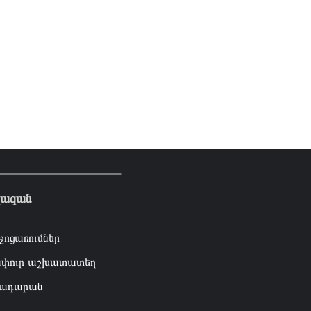
լազան
ջոցառումներ
փուր աշխատատեղ
ադարան