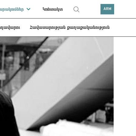
րակումներ
Կոնտակտ
ARM
րդավարու
Հավասարության քաղաքականություն