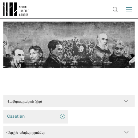
Վավերագրական ֆիլմ
Ossetian
Վերջին տեղեկություններ