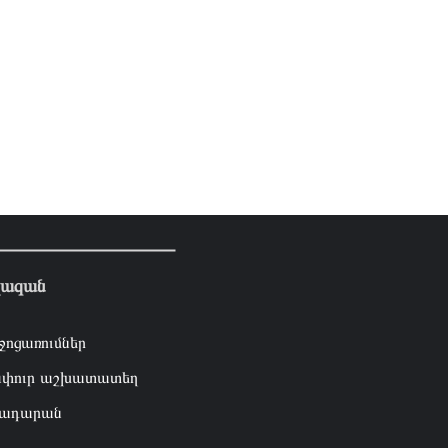
լազան
ջոցառումներ
փուր աշխատատեղ
ադարան