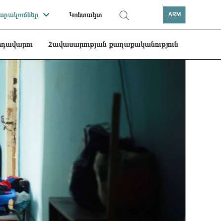
րակումներ
Կոնտակտ
ARM
րդավարու
Հավասարության քաղաքականություն