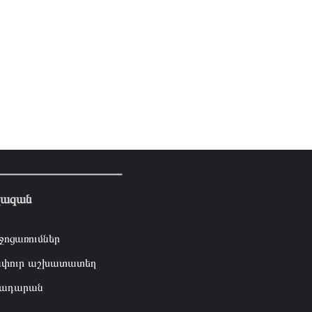
լազան
ջոցառումներ
փուր աշխատատեղ
ադարան